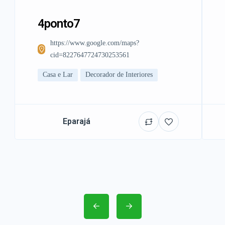
4ponto7
https://www.google.com/maps?
cid=8227647724730253561
Casa e Lar
Decorador de Interiores
Eparajá