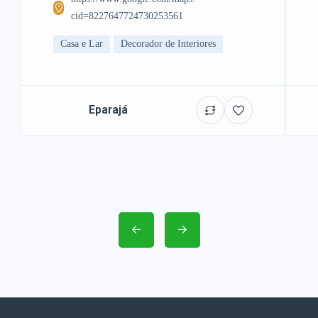
cid=8227647724730253561
Casa e Lar
Decorador de Interiores
Eparajá