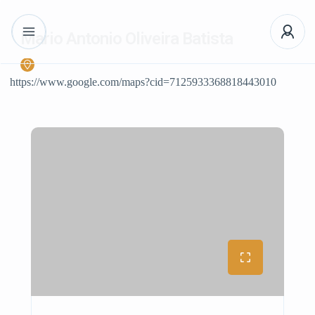
Mario Antonio Oliveira Batista
https://www.google.com/maps?cid=7125933368818443010