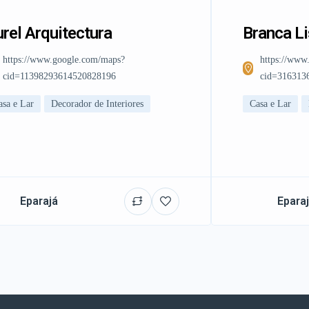
rel Arquitectura
Branca L
https://www.google.com/maps?
https://www
cid=11398293614520828196
cid=316313
asa e Lar
Decorador de Interiores
Casa e Lar
Eparajá
Epara