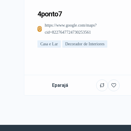
4ponto7
https://www.google.com/maps?
cid=8227647724730253561
Casa e Lar
Decorador de Interiores
Eparajá