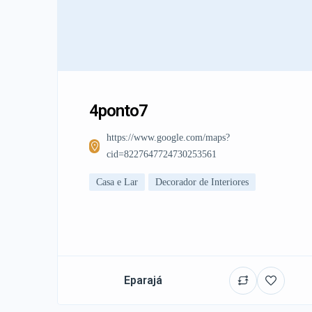
4ponto7
https://www.google.com/maps?
cid=8227647724730253561
Casa e Lar
Decorador de Interiores
Eparajá