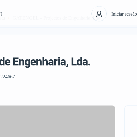
á?
Iniciar sessão
sta
GATENGEL – Projectos de Engenharia, Lda.
e Engenharia, Lda.
3224667