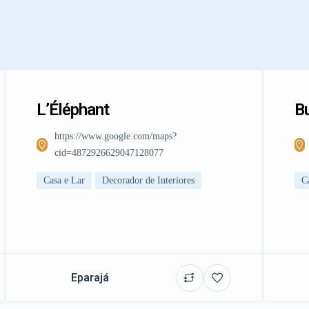
L’Éléphant
Bu
https://www.google.com/maps?
cid=4872926629047128077
Casa e Lar
Decorador de Interiores
C
Eparajá