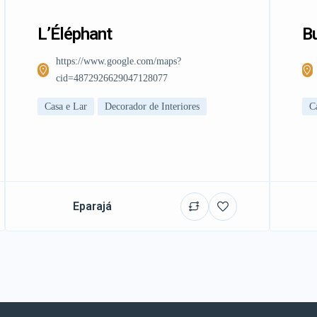
L’Éléphant
Bu
https://www.google.com/maps?
cid=4872926629047128077
Casa e Lar
Decorador de Interiores
C
Eparajá