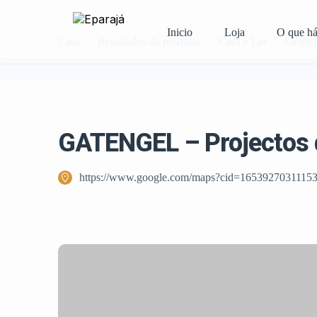
Inicio
Loja
O que h
Casa
Resultados da pesquisa
Casa e Lar
Eletrici
GATENGEL – Projectos d
https://www.google.com/maps?cid=1653927031115