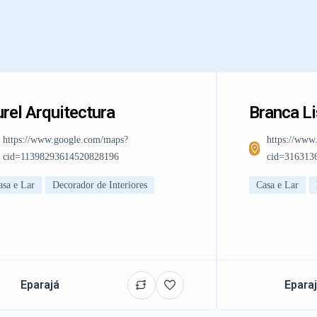
rel Arquitectura
Branca L
https://www.google.com/maps?
https://www
cid=11398293614520828196
cid=316313
asa e Lar
Decorador de Interiores
Casa e Lar
Eparajá
Epara