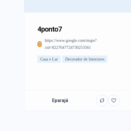
4ponto7
https://www.google.com/maps?
cid=8227647724730253561
Casa e Lar
Decorador de Interiores
Eparajá