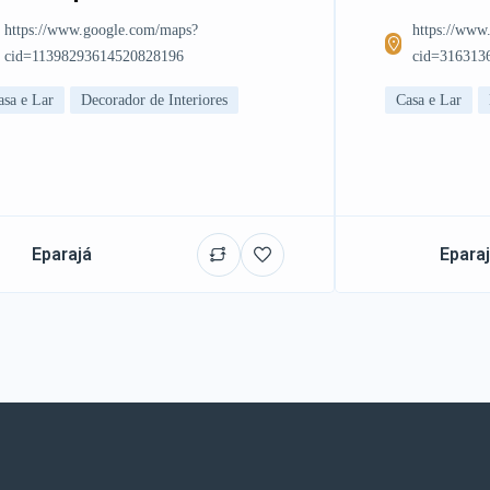
https://www.google.com/maps?
https://www
cid=11398293614520828196
cid=316313
asa e Lar
Decorador de Interiores
Casa e Lar
Eparajá
Epara