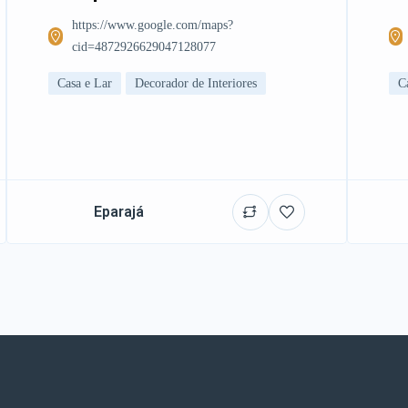
https://www.google.com/maps?
cid=4872926629047128077
Casa e Lar
Decorador de Interiores
C
Eparajá