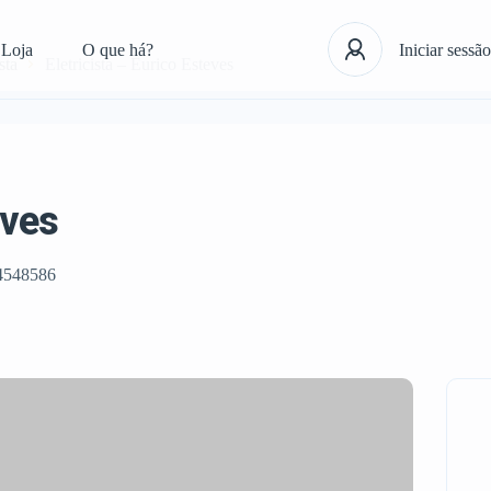
Loja
O que há?
Iniciar sessão
sta
Eletricista – Eurico Esteves
eves
4548586