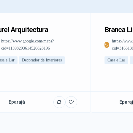
rel Arquitectura
Branca L
https://www.google.com/maps?
https://www
cid=11398293614520828196
cid=316313
asa e Lar
Decorador de Interiores
Casa e Lar
Eparajá
Epara