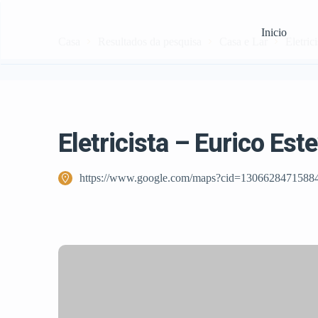
Inicio
Casa
Resultados da pesquisa
Casa e Lar
Eletrici
Eletricista – Eurico Est
https://www.google.com/maps?cid=1306628471588