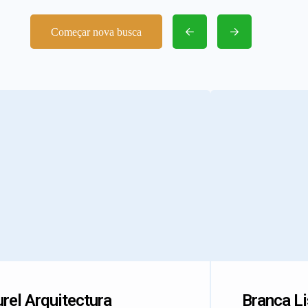
Começar nova busca
rel Arquitectura
Branca L