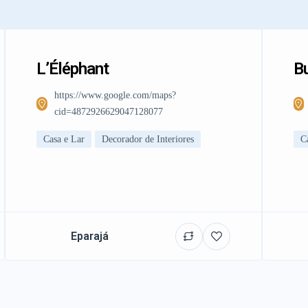
L’Éléphant
Bu
https://www.google.com/maps?
cid=4872926629047128077
Casa e Lar
Decorador de Interiores
C
Eparajá