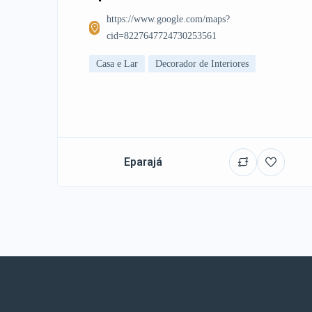
https://www.google.com/maps?
cid=8227647724730253561
Casa e Lar
Decorador de Interiores
Eparajá