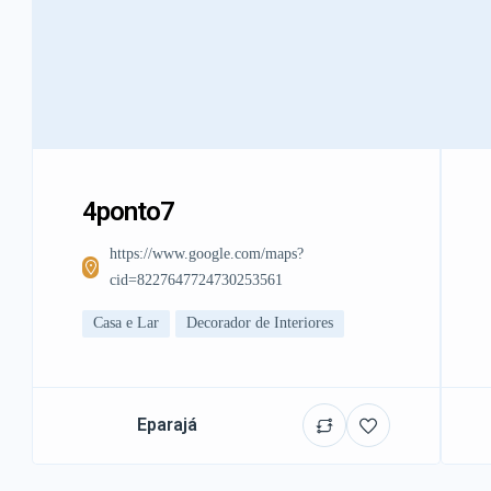
4ponto7
https://www.google.com/maps?
cid=8227647724730253561
Casa e Lar
Decorador de Interiores
Eparajá