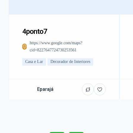
4ponto7
https://www.google.com/maps?
cid=8227647724730253561
Casa e Lar
Decorador de Interiores
Eparajá