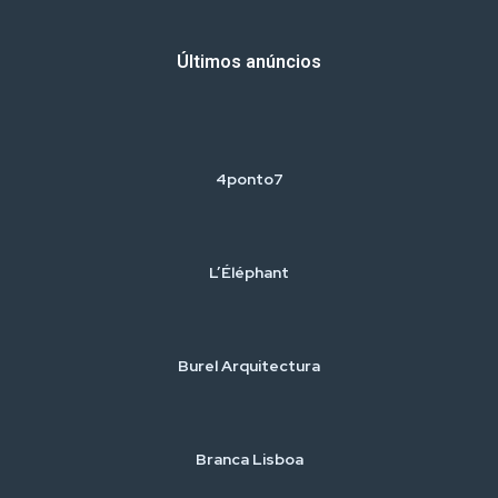
Últimos anúncios
4ponto7
L’Éléphant
Burel Arquitectura
Branca Lisboa