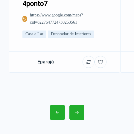
4ponto7
https://www.google.com/maps?
cid=8227647724730253561
Casa e Lar
Decorador de Interiores
Eparajá