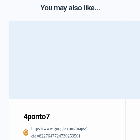
You may also like...
4ponto7
https://www.google.com/maps?
cid=8227647724730253561