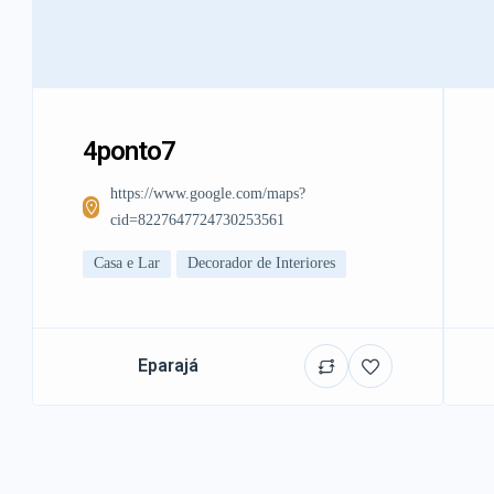
4ponto7
https://www.google.com/maps?
cid=8227647724730253561
Casa e Lar
Decorador de Interiores
Eparajá