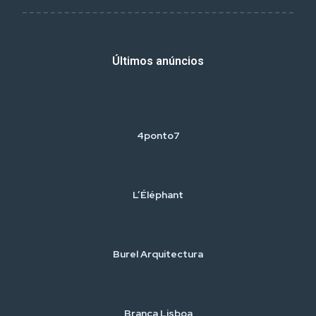
Últimos anúncios
4ponto7
L’Éléphant
Burel Arquitectura
Branca Lisboa