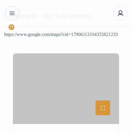
Arboretto – Av. 5 de Outubro
https://www.google.com/maps?cid=17906113104355821233