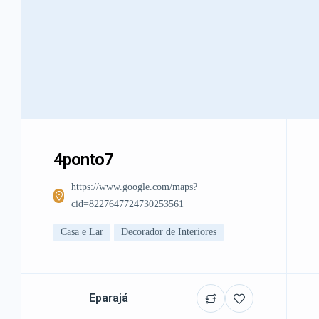
4ponto7
https://www.google.com/maps?
cid=8227647724730253561
Casa e Lar
Decorador de Interiores
Eparajá