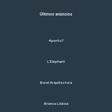
Últimos anúncios
4ponto7
L’Éléphant
Burel Arquitectura
Branca Lisboa