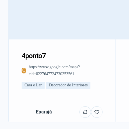
4ponto7
https://www.google.com/maps?
cid=8227647724730253561
Casa e Lar
Decorador de Interiores
Eparajá