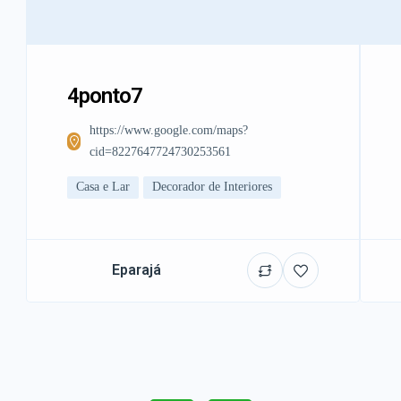
4ponto7
https://www.google.com/maps?
cid=8227647724730253561
Casa e Lar
Decorador de Interiores
Eparajá