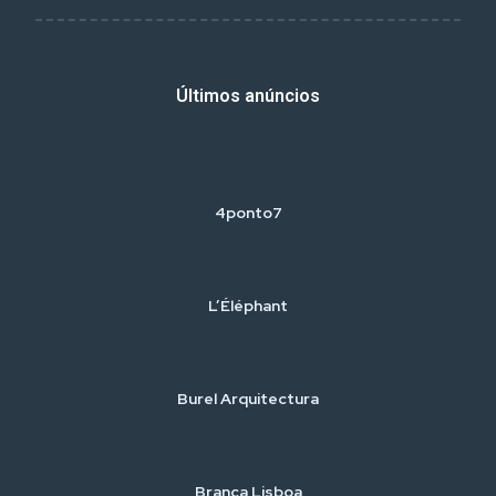
Últimos anúncios
4ponto7
L’Éléphant
Burel Arquitectura
Branca Lisboa