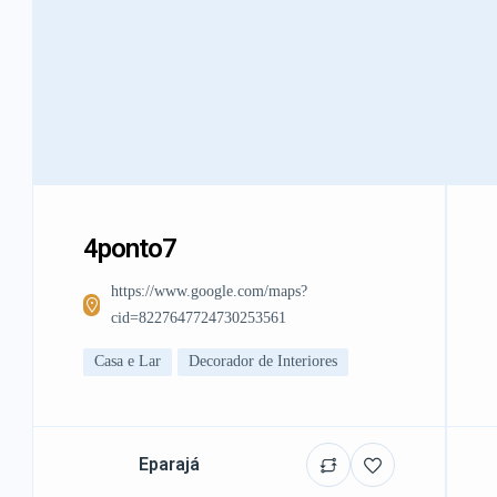
4ponto7
https://www.google.com/maps?
cid=8227647724730253561
Casa e Lar
Decorador de Interiores
Eparajá