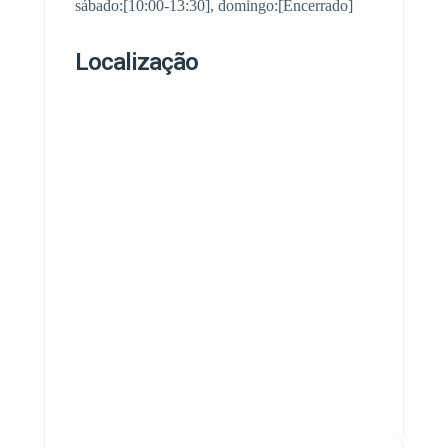
sábado:[10:00-13:30], domingo:[Encerrado]
Localização