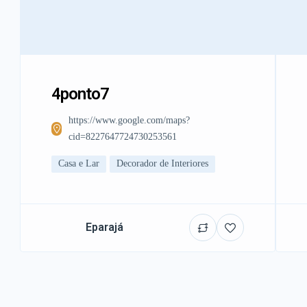
4ponto7
https://www.google.com/maps?
cid=8227647724730253561
Casa e Lar
Decorador de Interiores
Eparajá