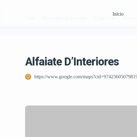
Inicio
Casa
Resultados da pesquisa
Casa e Lar
Decorad
Alfaiate D’Interiores
https://www.google.com/maps?cid=9742360507981