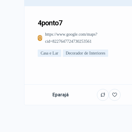
4ponto7
https://www.google.com/maps?
cid=8227647724730253561
Casa e Lar
Decorador de Interiores
Eparajá