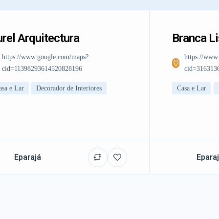
rel Arquitectura
Branca L
https://www.google.com/maps?
https://www
cid=11398293614520828196
cid=316313
asa e Lar
Decorador de Interiores
Casa e Lar
Eparajá
Epara