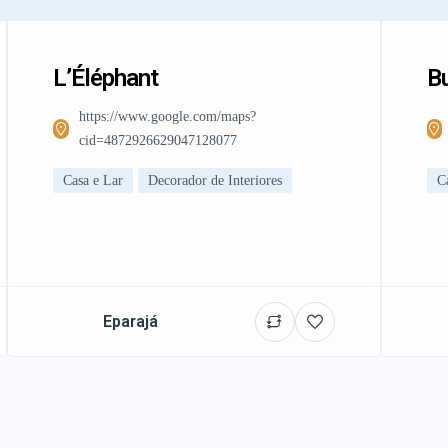
L’Éléphant
Bu
https://www.google.com/maps?
cid=4872926629047128077
Casa e Lar
Decorador de Interiores
C
Eparajá