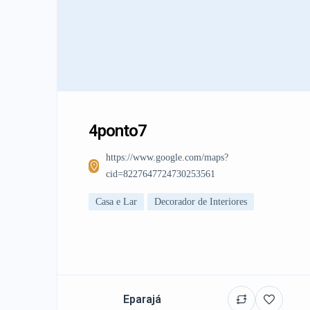
4ponto7
https://www.google.com/maps?
cid=8227647724730253561
Casa e Lar
Decorador de Interiores
Eparajá