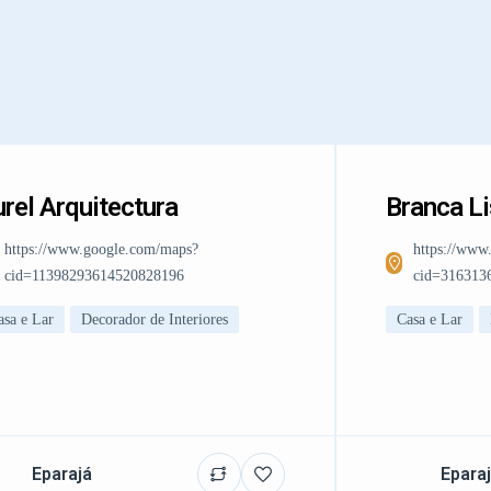
rel Arquitectura
Branca L
https://www.google.com/maps?
https://www
cid=11398293614520828196
cid=316313
asa e Lar
Decorador de Interiores
Casa e Lar
Eparajá
Epara