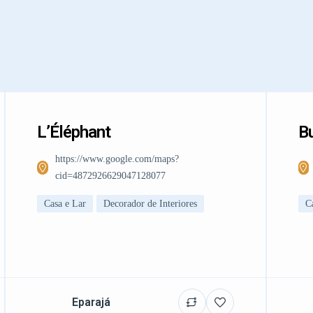
L’Éléphant
Bu
https://www.google.com/maps?
cid=4872926629047128077
Casa e Lar
Decorador de Interiores
C
Eparajá