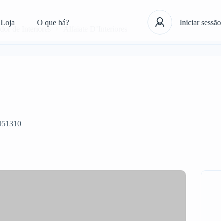
Loja
O que há?
Iniciar sessão
or de Interiores
Alfaiate D’Interiores
951310