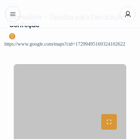
Nomalism – Tecidos para Decoração e
Confeção
https://www.google.com/maps?cid=17299495169324102622