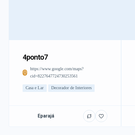
4ponto7
https://www.google.com/maps?
cid=8227647724730253561
Casa e Lar
Decorador de Interiores
Eparajá