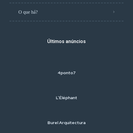
O que há?
Últimos anúncios
4ponto7
L’Éléphant
Burel Arquitectura