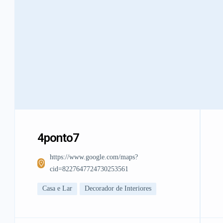
4ponto7
https://www.google.com/maps?
cid=8227647724730253561
Casa e Lar
Decorador de Interiores