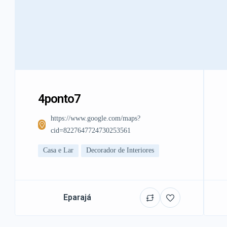
4ponto7
https://www.google.com/maps?
cid=8227647724730253561
Casa e Lar
Decorador de Interiores
Eparajá