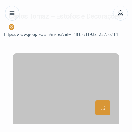
Carlos Tomaz – Estofos e Decorações
https://www.google.com/maps?cid=14815511932122736714