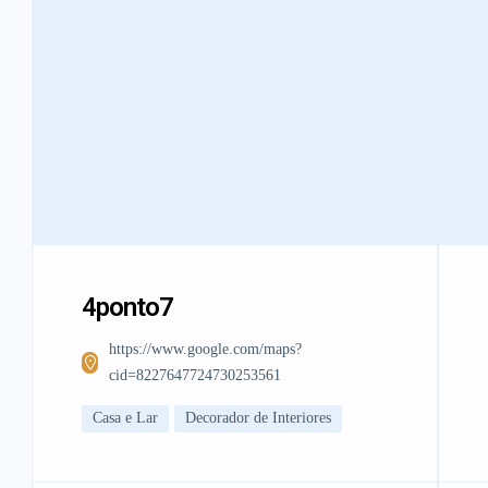
4ponto7
https://www.google.com/maps?
cid=8227647724730253561
Casa e Lar
Decorador de Interiores