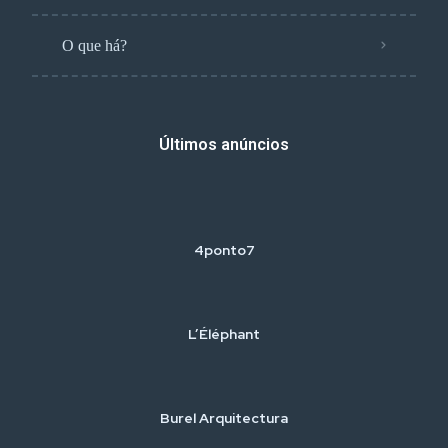
O que há?
Últimos anúncios
4ponto7
L’Éléphant
Burel Arquitectura