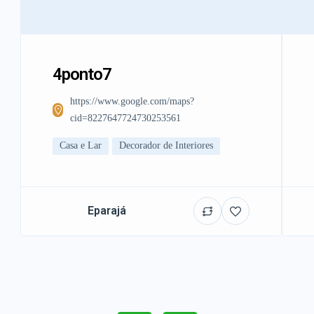
4ponto7
https://www.google.com/maps?
cid=8227647724730253561
Casa e Lar
Decorador de Interiores
Eparajá