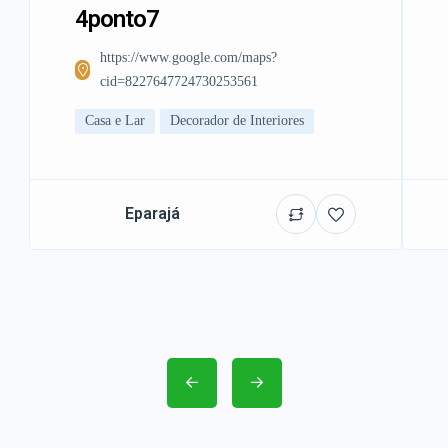
4ponto7
https://www.google.com/maps?
cid=8227647724730253561
Casa e Lar
Decorador de Interiores
Eparajá