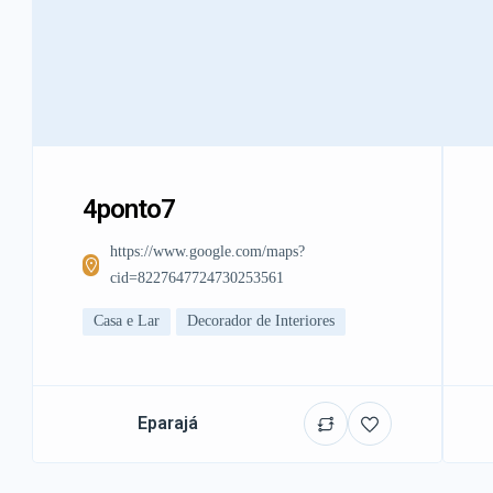
4ponto7
https://www.google.com/maps?
cid=8227647724730253561
Casa e Lar
Decorador de Interiores
Eparajá