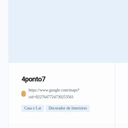
4ponto7
https://www.google.com/maps?
cid=8227647724730253561
Casa e Lar
Decorador de Interiores