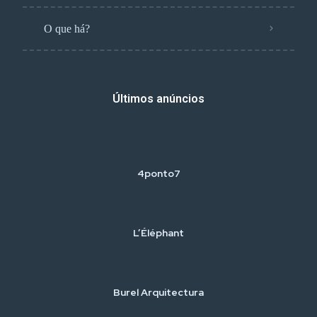
O que há?
Últimos anúncios
4ponto7
L’Éléphant
Burel Arquitectura