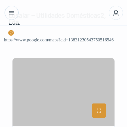
Lusalar – Utilidades Domésticas2,
Lda.
https://www.google.com/maps?cid=13831230543750516546