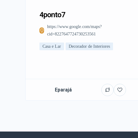
4ponto7
https://www.google.com/maps?
cid=8227647724730253561
Casa e Lar
Decorador de Interiores
Eparajá