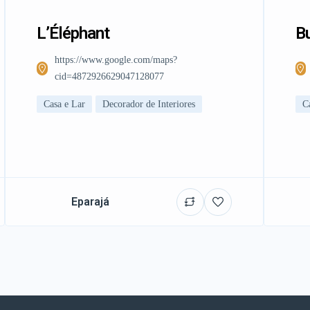
L’Éléphant
Bu
https://www.google.com/maps?
cid=4872926629047128077
Casa e Lar
Decorador de Interiores
C
Eparajá