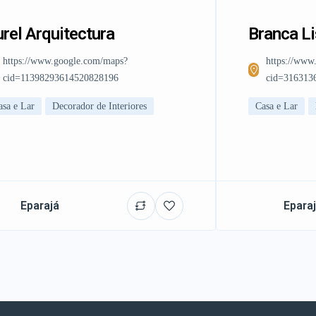
rel Arquitectura
Branca L
https://www.google.com/maps?
https://www
cid=11398293614520828196
cid=316313
asa e Lar
Decorador de Interiores
Casa e Lar
Eparajá
Epara