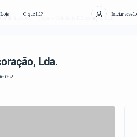
Loja
O que há?
Iniciar sessão
or de Interiores
Arion – Mobiliario E Decoração, Lda.
coração, Lda.
060562