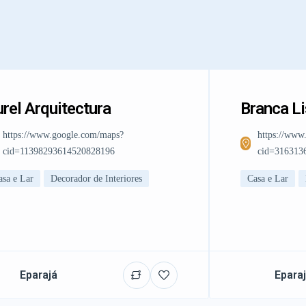
rel Arquitectura
Branca L
https://www.google.com/maps?
https://www
cid=11398293614520828196
cid=316313
asa e Lar
Decorador de Interiores
Casa e Lar
Eparajá
Epara