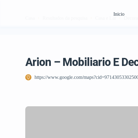
Inicio
Casa
Resultados da pesquisa
Casa e Lar
Decorad
Arion – Mobiliario E De
https://www.google.com/maps?cid=9714305330250