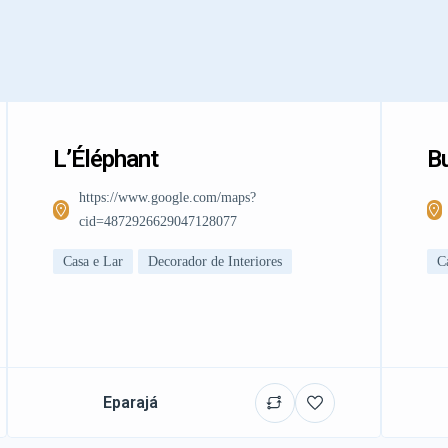
L’Éléphant
Bu
https://www.google.com/maps?
cid=4872926629047128077
Casa e Lar
Decorador de Interiores
C
Eparajá