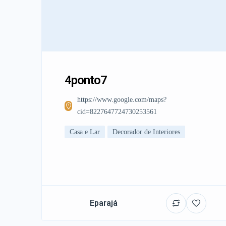
4ponto7
https://www.google.com/maps?
cid=8227647724730253561
Casa e Lar
Decorador de Interiores
Eparajá