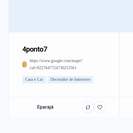
4ponto7
https://www.google.com/maps?
cid=8227647724730253561
Casa e Lar
Decorador de Interiores
Eparajá