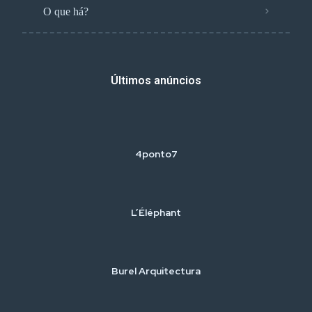
O que há?
Últimos anúncios
4ponto7
L’Éléphant
Burel Arquitectura