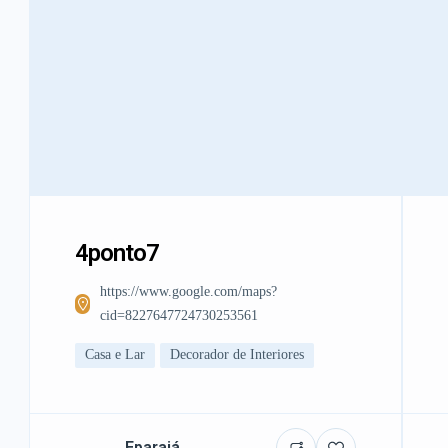
4ponto7
https://www.google.com/maps?
cid=8227647724730253561
Casa e Lar
Decorador de Interiores
Eparajá