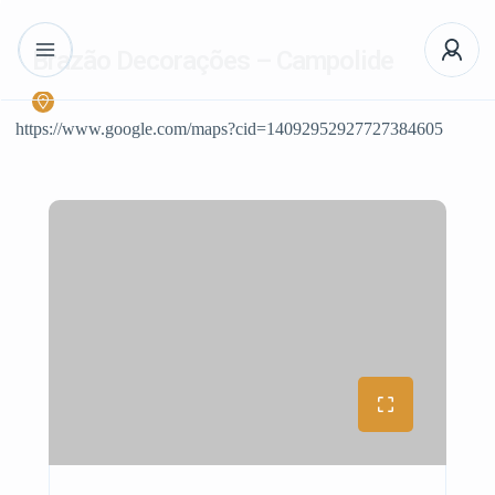
Brazão Decorações – Campolide
https://www.google.com/maps?cid=14092952927727384605