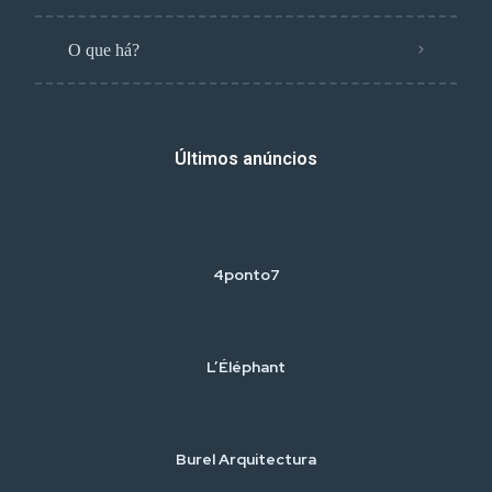
O que há?
Últimos anúncios
4ponto7
L’Éléphant
Burel Arquitectura