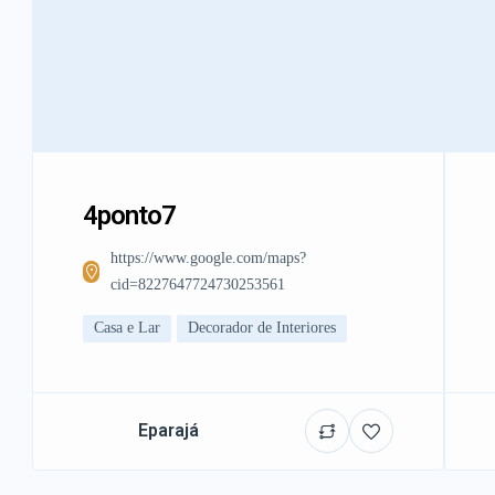
4ponto7
https://www.google.com/maps?
cid=8227647724730253561
Casa e Lar
Decorador de Interiores
Eparajá