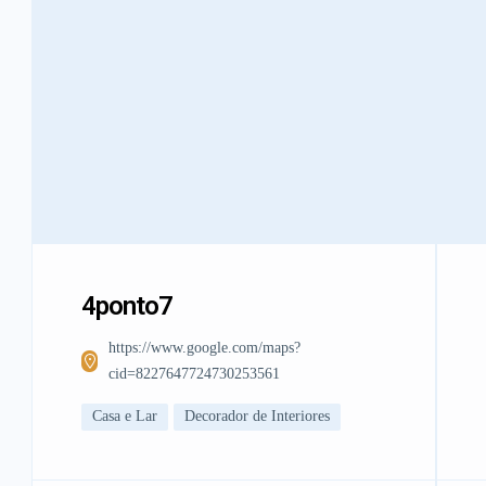
4ponto7
https://www.google.com/maps?
cid=8227647724730253561
Casa e Lar
Decorador de Interiores