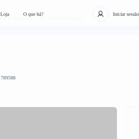
Loja
O que há?
Iniciar sessão
or de Interiores
De Alma e Decoração
1789588