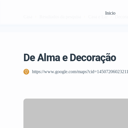
Inicio
Casa
Resultados da pesquisa
Casa e Lar
Decorad
De Alma e Decoração
https://www.google.com/maps?cid=1450720602321