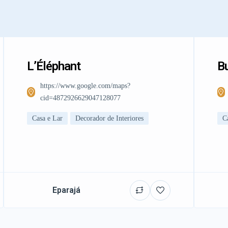
L’Éléphant
Bu
https://www.google.com/maps?
cid=4872926629047128077
Casa e Lar
Decorador de Interiores
C
Eparajá