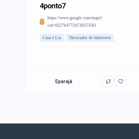
4ponto7
https://www.google.com/maps?
cid=8227647724730253561
Casa e Lar
Decorador de Interiores
Eparajá