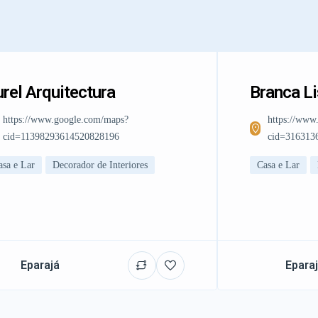
rel Arquitectura
Branca L
https://www.google.com/maps?
https://www
cid=11398293614520828196
cid=316313
asa e Lar
Decorador de Interiores
Casa e Lar
Eparajá
Epara