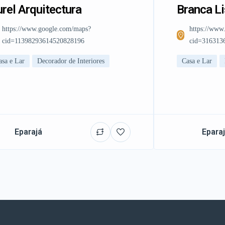
rel Arquitectura
Branca L
https://www.google.com/maps?
https://www
cid=11398293614520828196
cid=316313
asa e Lar
Decorador de Interiores
Casa e Lar
Eparajá
Epara