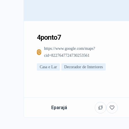
4ponto7
https://www.google.com/maps?
cid=8227647724730253561
Casa e Lar
Decorador de Interiores
Eparajá