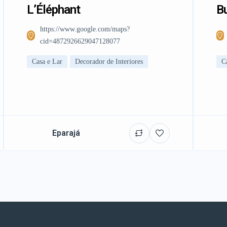
L’Éléphant
Bu
https://www.google.com/maps?
cid=4872926629047128077
Casa e Lar
Decorador de Interiores
C
Eparajá