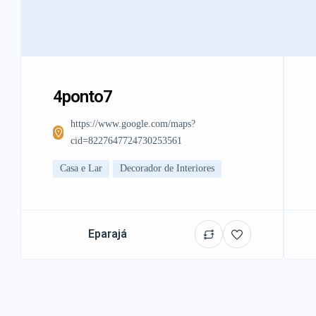
4ponto7
https://www.google.com/maps?
cid=8227647724730253561
Casa e Lar
Decorador de Interiores
Eparajá