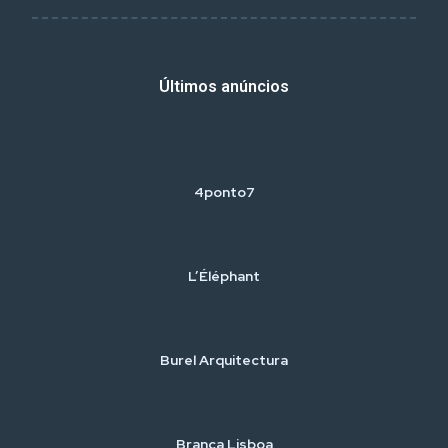
Últimos anúncios
4ponto7
L’Éléphant
Burel Arquitectura
Branca Lisboa