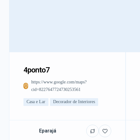
4ponto7
https://www.google.com/maps?
cid=8227647724730253561
Casa e Lar
Decorador de Interiores
Eparajá