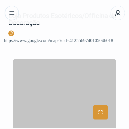
Loja Produtos Esotéricos/Officina da
Decoração
https://www.google.com/maps?cid=4125569740105046018