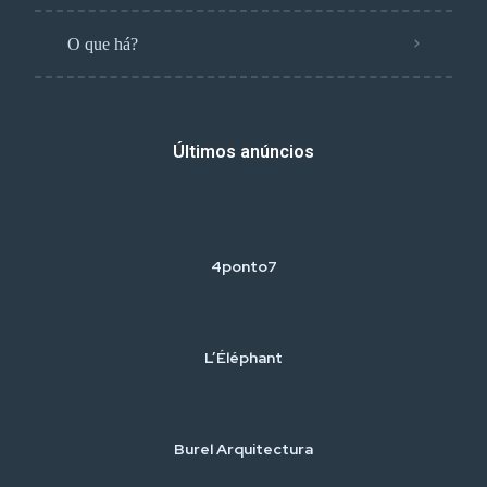
O que há?
Últimos anúncios
4ponto7
L’Éléphant
Burel Arquitectura