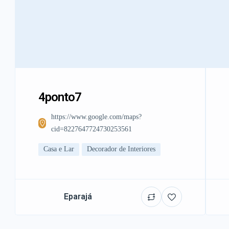
4ponto7
https://www.google.com/maps?
cid=8227647724730253561
Casa e Lar
Decorador de Interiores
Eparajá