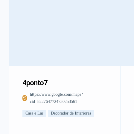
4ponto7
https://www.google.com/maps?
cid=8227647724730253561
Casa e Lar
Decorador de Interiores