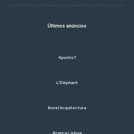
Últimos anúncios
4ponto7
L’Éléphant
Burel Arquitectura
Branca Lisboa