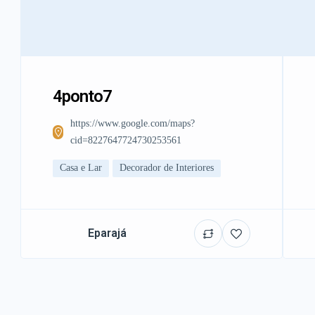
4ponto7
https://www.google.com/maps?
cid=8227647724730253561
Casa e Lar
Decorador de Interiores
Eparajá