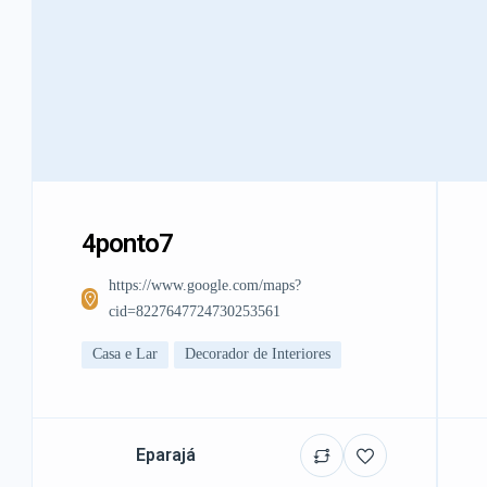
4ponto7
https://www.google.com/maps?
cid=8227647724730253561
Casa e Lar
Decorador de Interiores
Eparajá