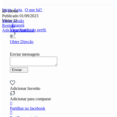
Inicio
Loja
O que há?
ID 19966
Publicado 01/09/2023
Vistas 22
Iniciar sessão
Eparajá
Registo
Visualização do perfil
Adicionar Anúncio
Obter Direção
Enviar mensagem
Enviar
Adicionar favorito
Adicionar para comparar
Partilhar no facebook