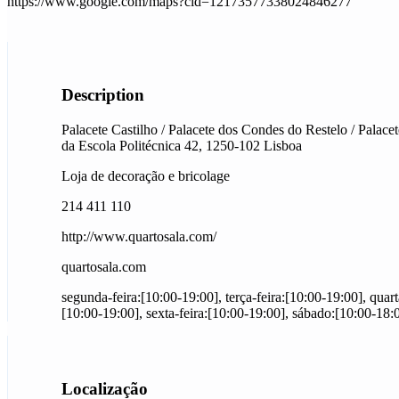
https://www.google.com/maps?cid=12173577338024846277
Description
Palacete Castilho / Palacete dos Condes do Restelo / Palac
da Escola Politécnica 42, 1250-102 Lisboa
Loja de decoração e bricolage
214 411 110
http://www.quartosala.com/
quartosala.com
segunda-feira:[10:00-19:00], terça-feira:[10:00-19:00], quart
[10:00-19:00], sexta-feira:[10:00-19:00], sábado:[10:00-18
Localização