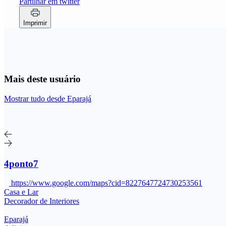
Partilhar em twitter
Imprimir
Mais deste usuário
Mostrar tudo desde Eparajá
4ponto7
https://www.google.com/maps?cid=8227647724730253561
Casa e Lar
Decorador de Interiores
Eparajá