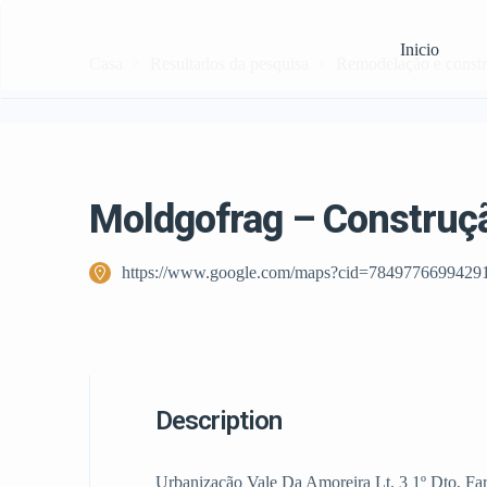
Inicio
Casa
Resultados da pesquisa
Remodelação e const
Moldgofrag – Construção
https://www.google.com/maps?cid=7849776699429
Description
Urbanização Vale Da Amoreira Lt. 3 1º Dto, Fa