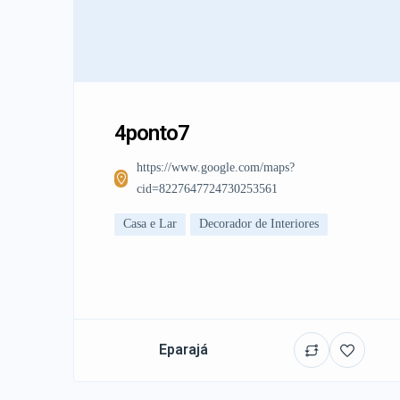
4ponto7
https://www.google.com/maps?
cid=8227647724730253561
Casa e Lar
Decorador de Interiores
Eparajá