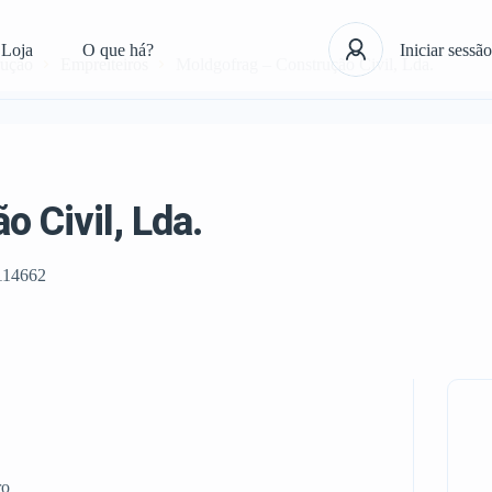
Loja
O que há?
Iniciar sessão
rução
Empreiteiros
Moldgofrag – Construção Civil, Lda.
 Civil, Lda.
114662
ro