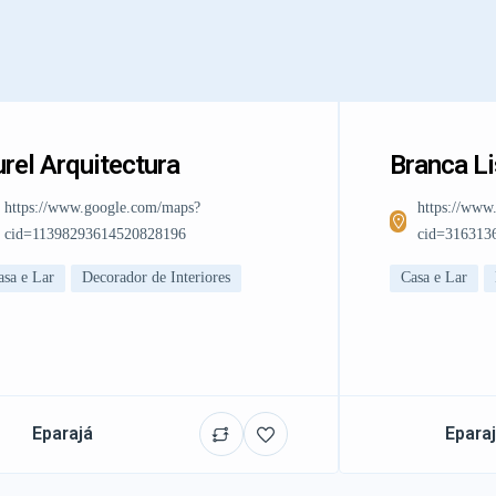
rel Arquitectura
Branca L
https://www.google.com/maps?
https://www
cid=11398293614520828196
cid=316313
asa e Lar
Decorador de Interiores
Casa e Lar
Eparajá
Epara