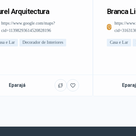
rel Arquitectura
Branca L
https://www.google.com/maps?
https://www
cid=11398293614520828196
cid=316313
asa e Lar
Decorador de Interiores
Casa e Lar
Eparajá
Epara