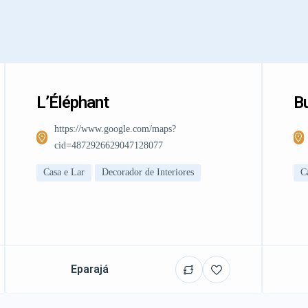
L’Éléphant
Bu
https://www.google.com/maps?
cid=4872926629047128077
Casa e Lar
Decorador de Interiores
C
Eparajá