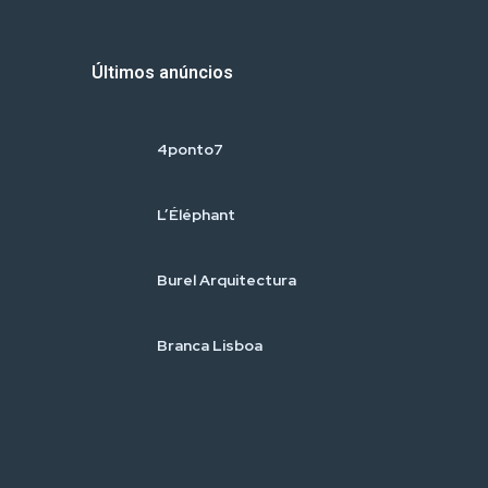
Últimos anúncios
4ponto7
L’Éléphant
Burel Arquitectura
Branca Lisboa