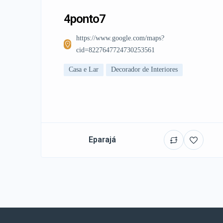
4ponto7
https://www.google.com/maps?
cid=8227647724730253561
Casa e Lar
Decorador de Interiores
Eparajá