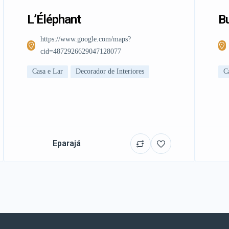
L’Éléphant
Bu
https://www.google.com/maps?
cid=4872926629047128077
Casa e Lar
Decorador de Interiores
C
Eparajá