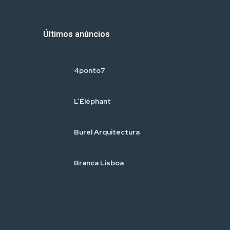
Últimos anúncios
4ponto7
L’Éléphant
Burel Arquitectura
Branca Lisboa