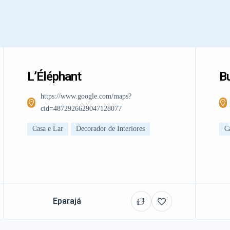
L’Éléphant
Bu
https://www.google.com/maps?
cid=4872926629047128077
Casa e Lar
Decorador de Interiores
C
Eparajá