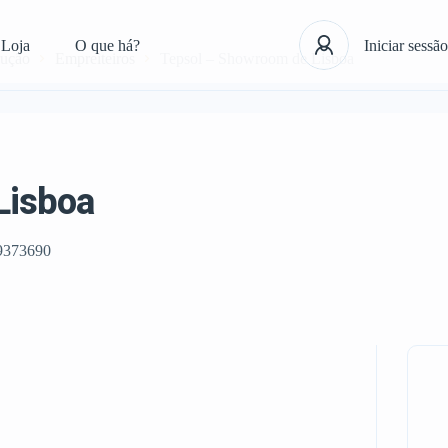
Loja
O que há?
Iniciar sessão
rução
Empreiteiros
Tepsol – Showroom de Lisboa
Lisboa
9373690