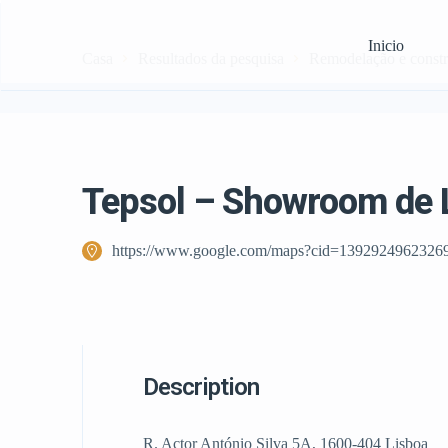
Inicio
Casa
Resultados da pesquisa
Remodelação e const
Tepsol – Showroom de 
https://www.google.com/maps?cid=1392924962326
Description
R. Actor António Silva 5A, 1600-404 Lisboa