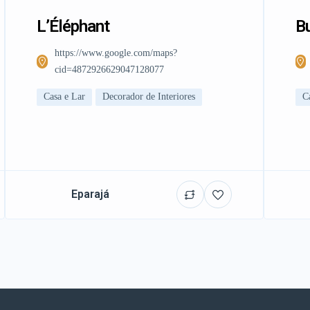
L’Éléphant
Bu
https://www.google.com/maps?
cid=4872926629047128077
Casa e Lar
Decorador de Interiores
C
Eparajá