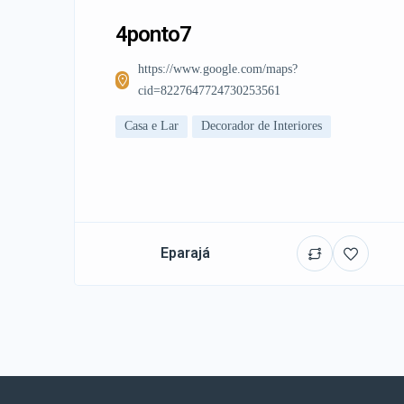
4ponto7
https://www.google.com/maps?
cid=8227647724730253561
Casa e Lar
Decorador de Interiores
Eparajá