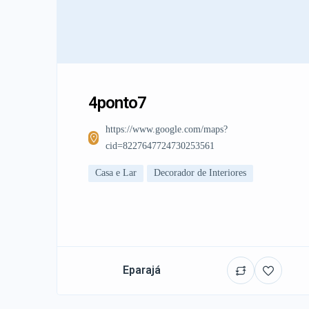
4ponto7
https://www.google.com/maps?
cid=8227647724730253561
Casa e Lar
Decorador de Interiores
Eparajá