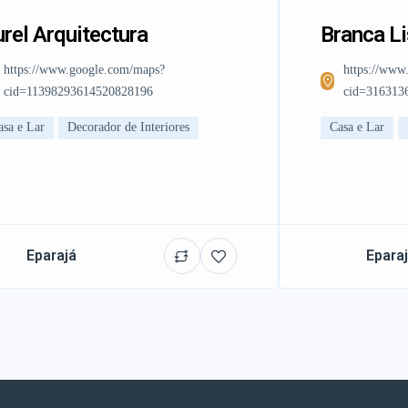
rel Arquitectura
Branca L
https://www.google.com/maps?
https://www
cid=11398293614520828196
cid=316313
asa e Lar
Decorador de Interiores
Casa e Lar
Eparajá
Epara