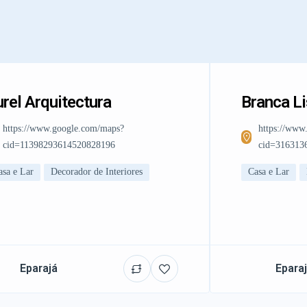
rel Arquitectura
Branca L
https://www.google.com/maps?
https://www
cid=11398293614520828196
cid=316313
asa e Lar
Decorador de Interiores
Casa e Lar
Eparajá
Epara