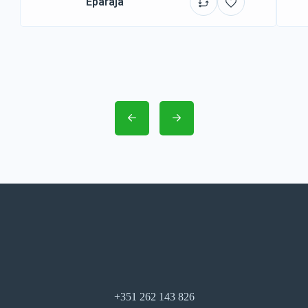
Eparajá
+351 262 143 826