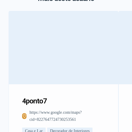
4ponto7
https://www.google.com/maps?
cid=8227647724730253561
Casa e Lar
Decorador de Interiores