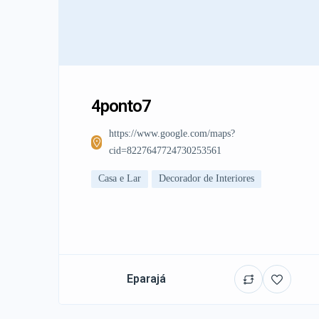
4ponto7
https://www.google.com/maps?
cid=8227647724730253561
Casa e Lar
Decorador de Interiores
Eparajá