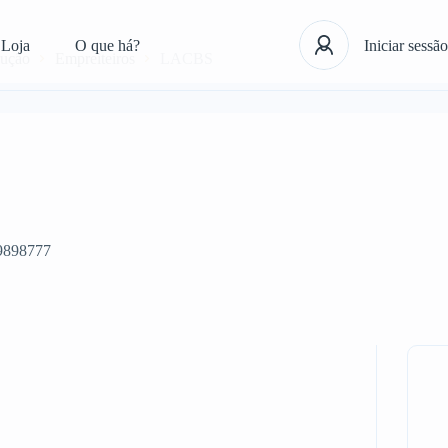
Loja
O que há?
Iniciar sessão
rução
Empreiteiros
LACBS
9898777