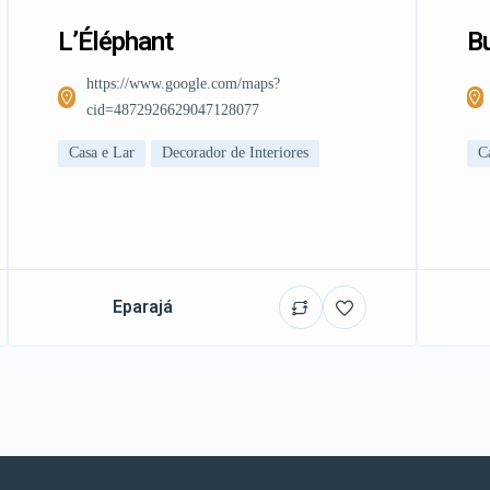
L’Éléphant
Bu
https://www.google.com/maps?
cid=4872926629047128077
Casa e Lar
Decorador de Interiores
C
Eparajá