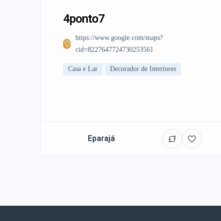
4ponto7
https://www.google.com/maps?
cid=8227647724730253561
Casa e Lar
Decorador de Interiores
Eparajá