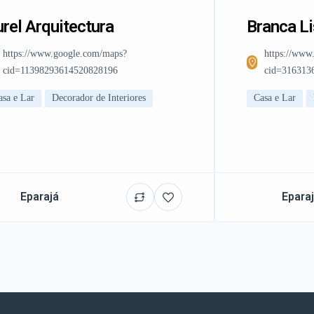
rel Arquitectura
Branca L
https://www.google.com/maps?
https://www
cid=11398293614520828196
cid=316313
asa e Lar
Decorador de Interiores
Casa e Lar
Eparajá
Epara