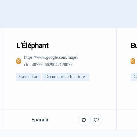
L’Éléphant
Bu
https://www.google.com/maps?
cid=4872926629047128077
Casa e Lar
Decorador de Interiores
C
Eparajá