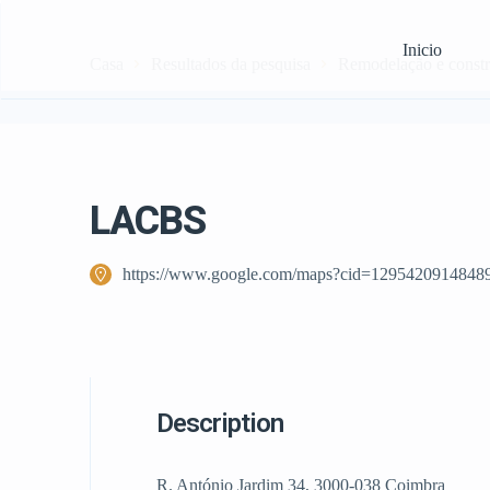
Inicio
Casa
Resultados da pesquisa
Remodelação e const
LACBS
https://www.google.com/maps?cid=1295420914848
Description
R. António Jardim 34, 3000-038 Coimbra