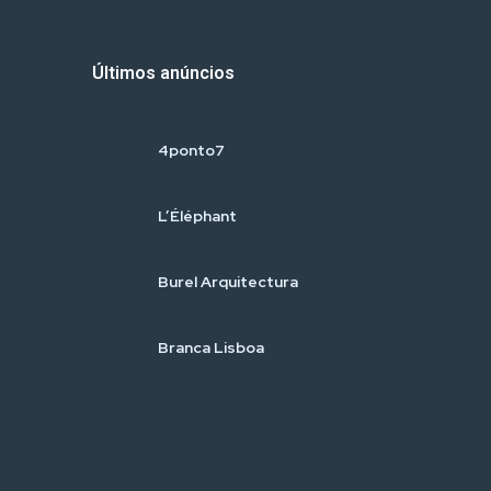
Últimos anúncios
4ponto7
L’Éléphant
Burel Arquitectura
Branca Lisboa