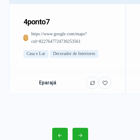
4ponto7
https://www.google.com/maps?
cid=8227647724730253561
Casa e Lar
Decorador de Interiores
Eparajá