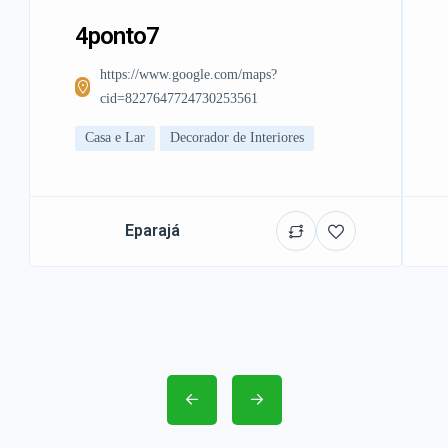
4ponto7
https://www.google.com/maps?
cid=8227647724730253561
Casa e Lar
Decorador de Interiores
Eparajá