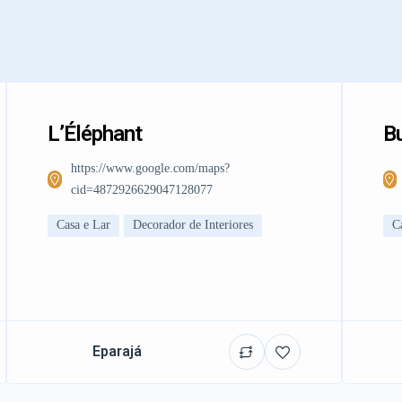
L’Éléphant
Bu
https://www.google.com/maps?
cid=4872926629047128077
Casa e Lar
Decorador de Interiores
C
Eparajá