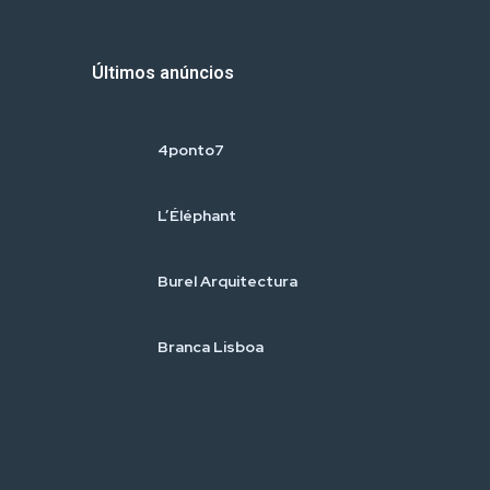
Últimos anúncios
4ponto7
L’Éléphant
Burel Arquitectura
Branca Lisboa