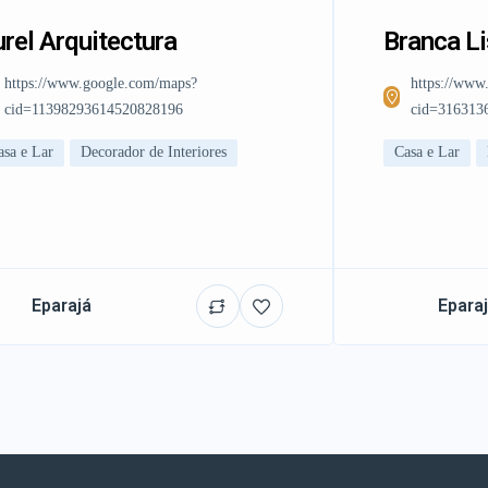
rel Arquitectura
Branca L
https://www.google.com/maps?
https://www
cid=11398293614520828196
cid=316313
asa e Lar
Decorador de Interiores
Casa e Lar
Eparajá
Epara