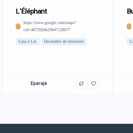
L’Éléphant
Bu
https://www.google.com/maps?
cid=4872926629047128077
Casa e Lar
Decorador de Interiores
C
Eparajá