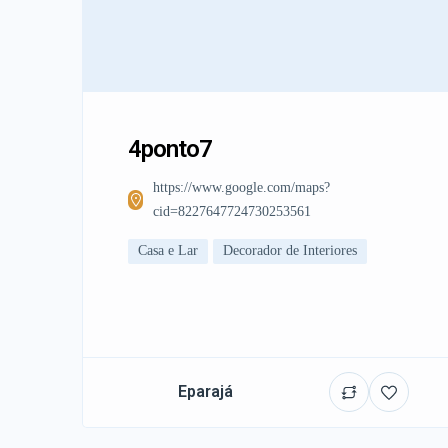
4ponto7
https://www.google.com/maps?
cid=8227647724730253561
Casa e Lar
Decorador de Interiores
Eparajá