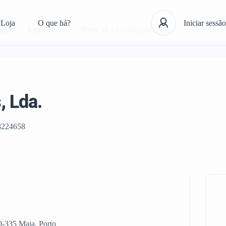
Loja
O que há?
Iniciar sessão
rução
Empreiteiros
Porto Sá – Construções, Lda.
, Lda.
8224658
0-335 Maia, Porto