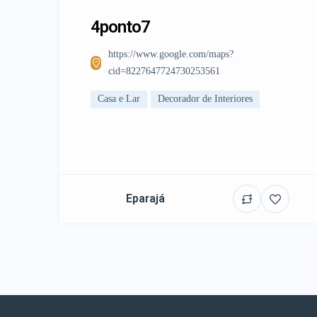
4ponto7
https://www.google.com/maps?
cid=8227647724730253561
Casa e Lar
Decorador de Interiores
Eparajá