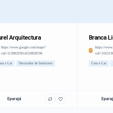
rel Arquitectura
Branca L
https://www.google.com/maps?
https://www
cid=11398293614520828196
cid=316313
asa e Lar
Decorador de Interiores
Casa e Lar
Eparajá
Epara