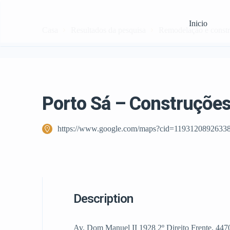
Inicio
Casa
Resultados da pesquisa
Remodelação e const
Porto Sá – Construções
https://www.google.com/maps?cid=1193120892633
Description
Av. Dom Manuel II 1928 2º Direito Frente, 447