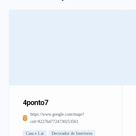
4ponto7
https://www.google.com/maps?
cid=8227647724730253561
Casa e Lar
Decorador de Interiores