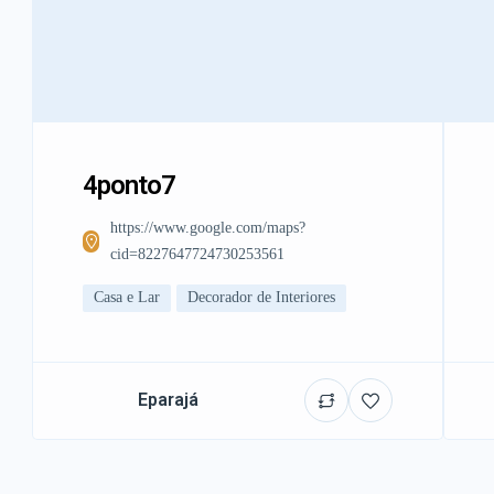
4ponto7
https://www.google.com/maps?
cid=8227647724730253561
Casa e Lar
Decorador de Interiores
Eparajá