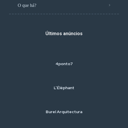
O que há?
Últimos anúncios
4ponto7
L’Éléphant
Burel Arquitectura