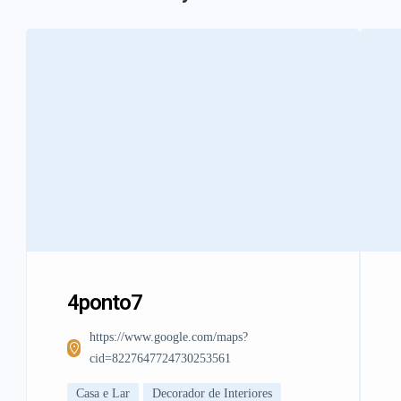
4ponto7
https://www.google.com/maps?
cid=8227647724730253561
Casa e Lar
Decorador de Interiores