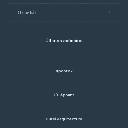
O que há?
Últimos anúncios
4ponto7
L’Éléphant
Burel Arquitectura