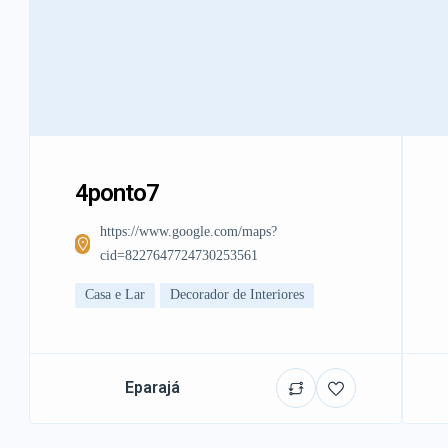
4ponto7
https://www.google.com/maps?
cid=8227647724730253561
Casa e Lar
Decorador de Interiores
Eparajá