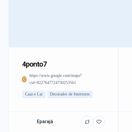
4ponto7
https://www.google.com/maps?
cid=8227647724730253561
Casa e Lar
Decorador de Interiores
Eparajá