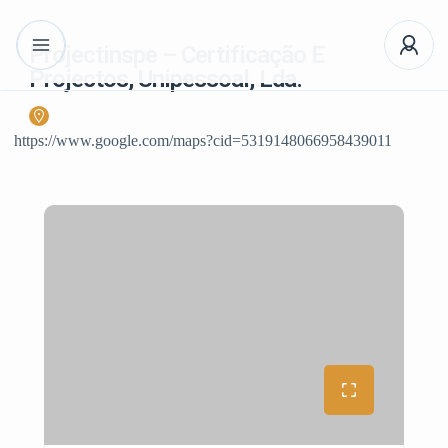
Projectinspe – Certificação E
Projectos, Unipessoal, Lda.
https://www.google.com/maps?cid=5319148066958439011