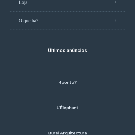
Loja
O que há?
Últimos anúncios
4ponto7
L’Éléphant
Burel Arquitectura