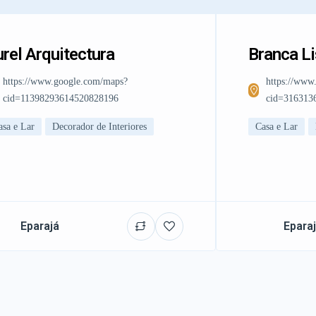
rel Arquitectura
Branca L
https://www.google.com/maps?
https://www
cid=11398293614520828196
cid=316313
asa e Lar
Decorador de Interiores
Casa e Lar
Eparajá
Epara