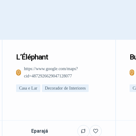
L’Éléphant
Bu
https://www.google.com/maps?
cid=4872926629047128077
Casa e Lar
Decorador de Interiores
C
Eparajá