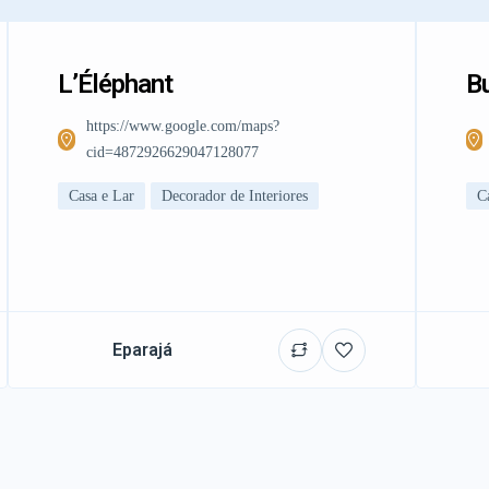
L’Éléphant
Bu
https://www.google.com/maps?
cid=4872926629047128077
Casa e Lar
Decorador de Interiores
C
Eparajá