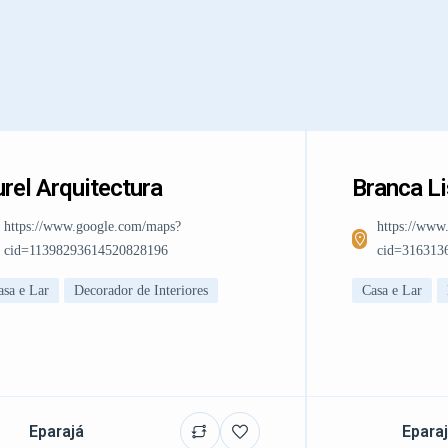
rel Arquitectura
Branca L
https://www.google.com/maps?
https://www
cid=11398293614520828196
cid=316313
asa e Lar
Decorador de Interiores
Casa e Lar
Eparajá
Epara