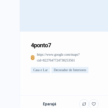
4ponto7
https://www.google.com/maps?
cid=8227647724730253561
Casa e Lar
Decorador de Interiores
Eparajá