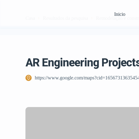
Inicio
Casa
Resultados da pesquisa
Remodelação e const
AR Engineering Project
https://www.google.com/maps?cid=1656731363545