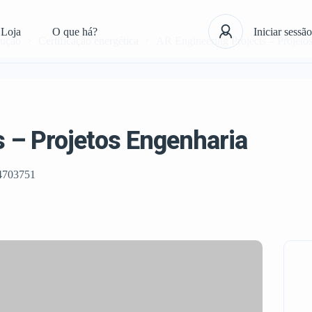
Loja
O que há?
Iniciar sessão
rução
Certificação energética
AR Engineering Projects – Projeto
s – Projetos Engenharia
4703751