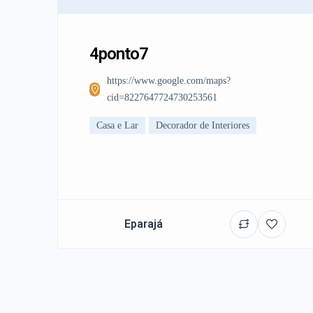
4ponto7
https://www.google.com/maps?
cid=8227647724730253561
Casa e Lar
Decorador de Interiores
Eparajá