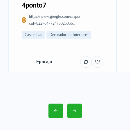
4ponto7
https://www.google.com/maps?
cid=8227647724730253561
Casa e Lar
Decorador de Interiores
Eparajá