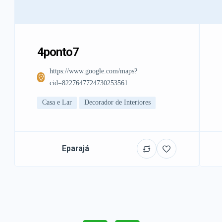
4ponto7
https://www.google.com/maps?
cid=8227647724730253561
Casa e Lar
Decorador de Interiores
Eparajá