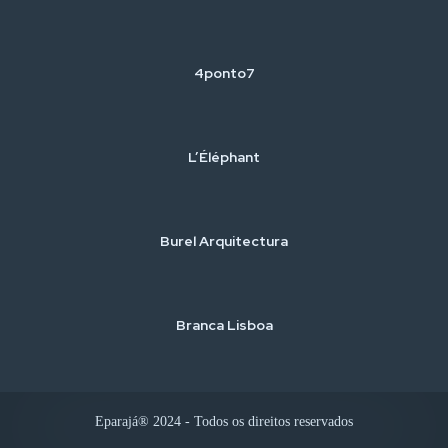
4ponto7
L’Éléphant
Burel Arquitectura
Branca Lisboa
Eparajá® 2024 - Todos os direitos reservados