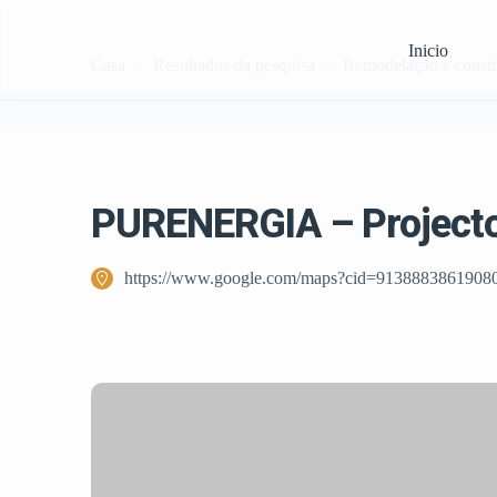
Inicio
Casa
Resultados da pesquisa
Remodelação e const
PURENERGIA – Project
https://www.google.com/maps?cid=9138883861908