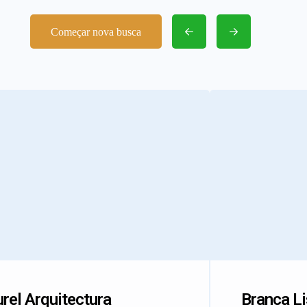
Começar nova busca
rel Arquitectura
Branca L