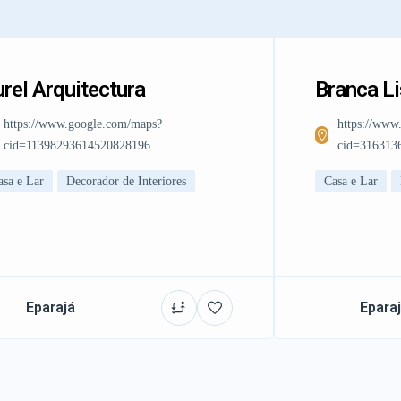
rel Arquitectura
Branca L
https://www.google.com/maps?
https://www
cid=11398293614520828196
cid=316313
asa e Lar
Decorador de Interiores
Casa e Lar
Eparajá
Epara