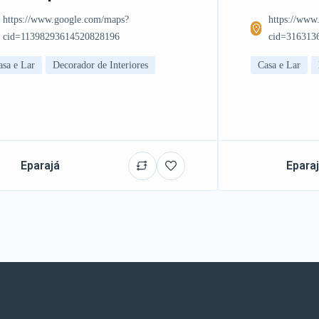
https://www.google.com/maps?
https://www
cid=11398293614520828196
cid=316313
asa e Lar
Decorador de Interiores
Casa e Lar
Eparajá
Epara