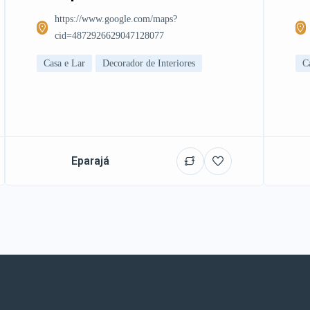
https://www.google.com/maps?
cid=4872926629047128077
Casa e Lar
Decorador de Interiores
C
Eparajá