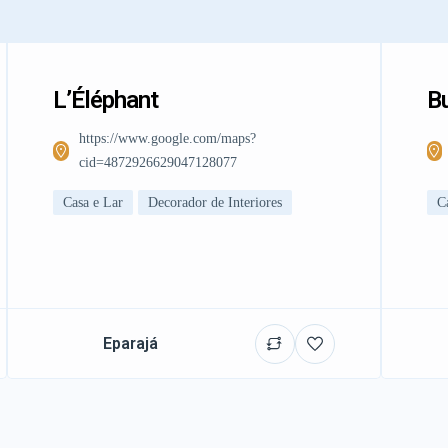
L’Éléphant
Bu
https://www.google.com/maps?
cid=4872926629047128077
Casa e Lar
Decorador de Interiores
C
Eparajá