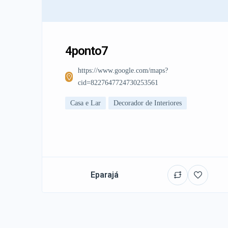
4ponto7
https://www.google.com/maps?
cid=8227647724730253561
Casa e Lar
Decorador de Interiores
Eparajá