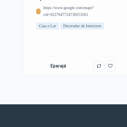
https://www.google.com/maps?
cid=8227647724730253561
Casa e Lar
Decorador de Interiores
Eparajá