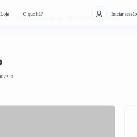
Loja
O que há?
Iniciar sessão
rução
Certificação energética
PURENERGIA – Projecto
o
007320