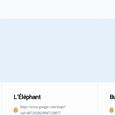
L’Éléphant
Bu
https://www.google.com/maps?
cid=4872926629047128077