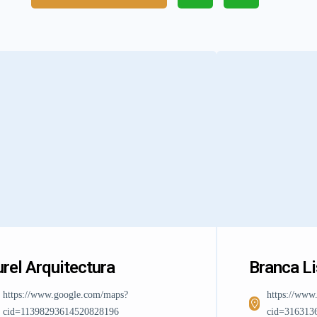
rel Arquitectura
Branca L
https://www.google.com/maps?
https://www
cid=11398293614520828196
cid=316313