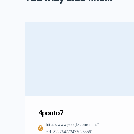
4ponto7
https://www.google.com/maps?
cid=8227647724730253561