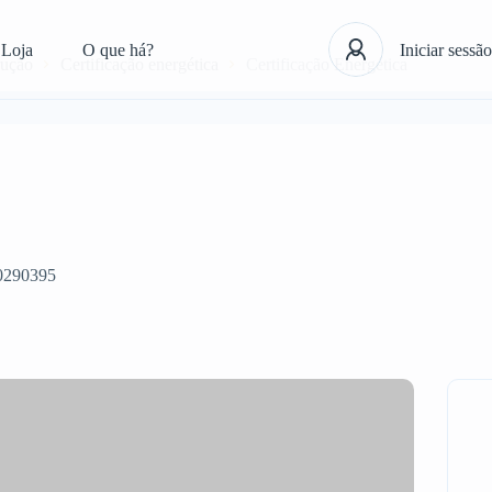
Loja
O que há?
Iniciar sessão
rução
Certificação energética
Certificação Energética
0290395