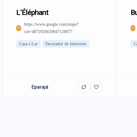
L’Éléphant
Bu
https://www.google.com/maps?
cid=4872926629047128077
Casa e Lar
Decorador de Interiores
C
Eparajá