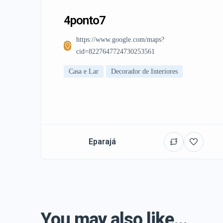
4ponto7
https://www.google.com/maps?
cid=8227647724730253561
Casa e Lar
Decorador de Interiores
Eparajá
You may also like...