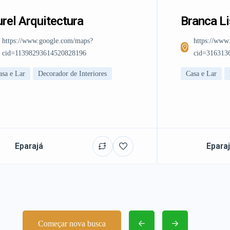
rel Arquitectura
Branca L
https://www.google.com/maps?
https://www
cid=11398293614520828196
cid=316313
asa e Lar
Decorador de Interiores
Casa e Lar
Eparajá
Epara
Começar nova busca