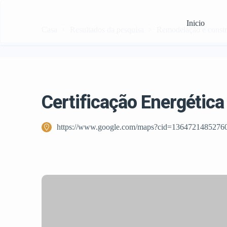
Inicio
Casa
Resultados da pesquisa
Remodelação e const
Certificação Energética
https://www.google.com/maps?cid=1364721485276