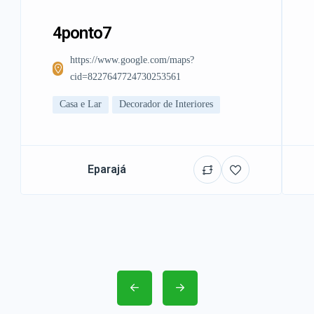
4ponto7
https://www.google.com/maps?
cid=8227647724730253561
Casa e Lar
Decorador de Interiores
Eparajá