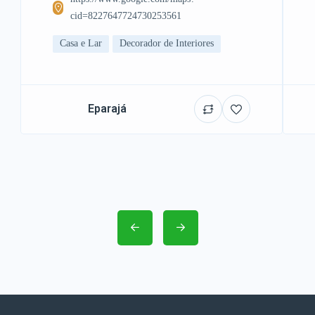
cid=8227647724730253561
Casa e Lar
Decorador de Interiores
Eparajá