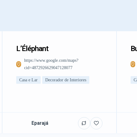
L’Éléphant
Bu
https://www.google.com/maps?
cid=4872926629047128077
Casa e Lar
Decorador de Interiores
C
Eparajá