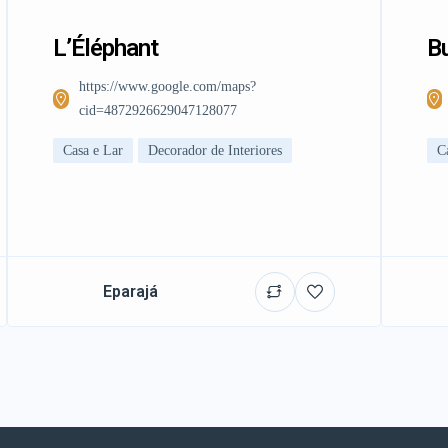
L’Éléphant
Bu
https://www.google.com/maps?
cid=4872926629047128077
Casa e Lar
Decorador de Interiores
C
Eparajá