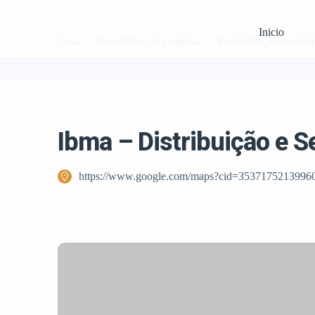
Inicio
Casa
Resultados da pesquisa
Remodelação e const
Ibma – Distribuição e S
https://www.google.com/maps?cid=3537175213996