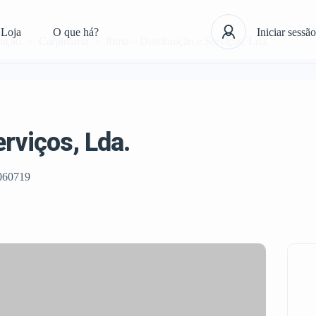
Loja
O que há?
Iniciar sessão
rução
Carpintaria
Ibma – Distribuição e Serviços, Lda.
erviços, Lda.
060719