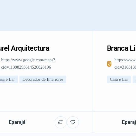
rel Arquitectura
Branca L
https://www.google.com/maps?
https://www
cid=11398293614520828196
cid=316313
asa e Lar
Decorador de Interiores
Casa e Lar
Eparajá
Epara