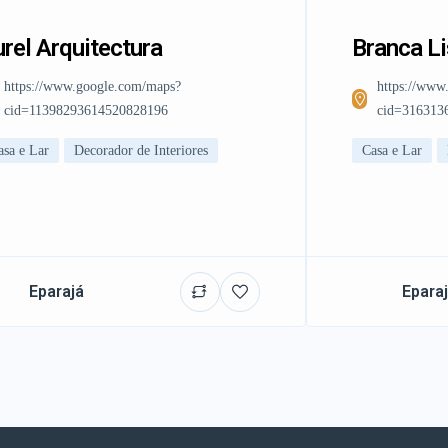
rel Arquitectura
Branca L
https://www.google.com/maps?
https://www
cid=11398293614520828196
cid=316313
asa e Lar
Decorador de Interiores
Casa e Lar
Eparajá
Epara