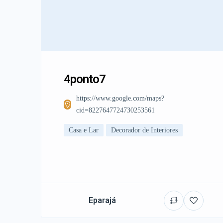
4ponto7
https://www.google.com/maps?
cid=8227647724730253561
Casa e Lar
Decorador de Interiores
Eparajá