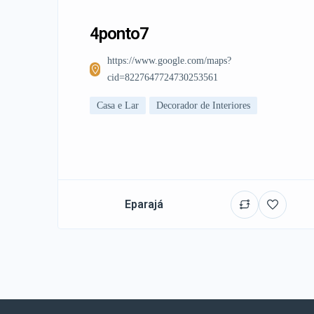
4ponto7
https://www.google.com/maps?
cid=8227647724730253561
Casa e Lar
Decorador de Interiores
Eparajá