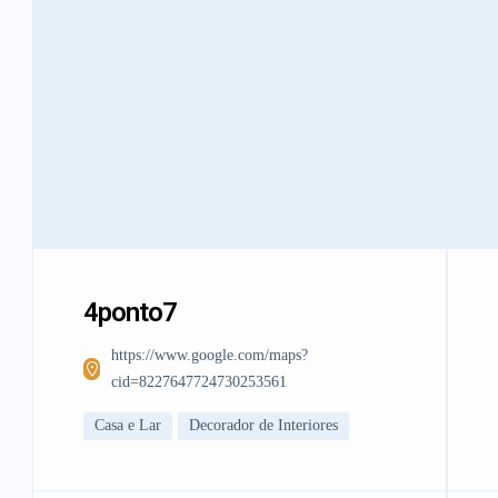
4ponto7
https://www.google.com/maps?
cid=8227647724730253561
Casa e Lar
Decorador de Interiores