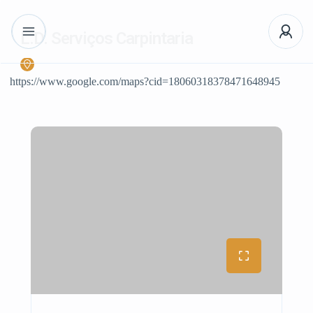
L.D. Serviços Carpintaria
https://www.google.com/maps?cid=18060318378471648945