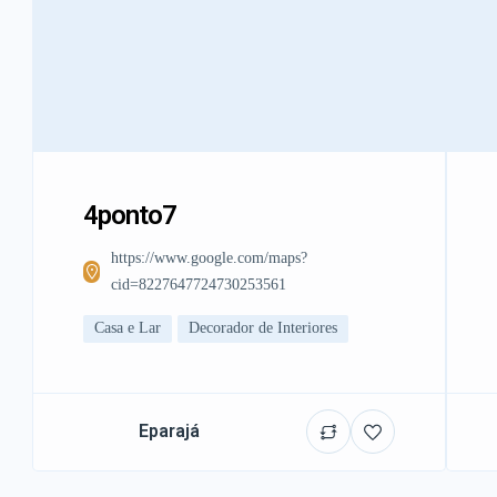
4ponto7
https://www.google.com/maps?
cid=8227647724730253561
Casa e Lar
Decorador de Interiores
Eparajá