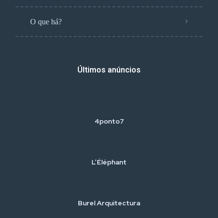
O que há?
Últimos anúncios
4ponto7
L’Éléphant
Burel Arquitectura