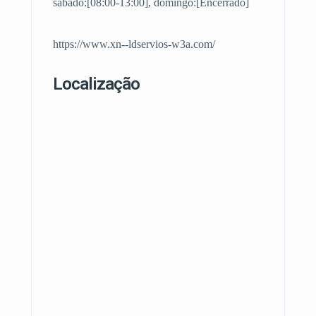
sábado:[08:00-13:00], domingo:[Encerrado]
https://www.xn--ldservios-w3a.com/
Localização