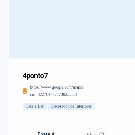
4ponto7
https://www.google.com/maps?
cid=8227647724730253561
Casa e Lar
Decorador de Interiores
Eparajá