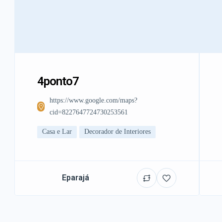
4ponto7
https://www.google.com/maps?
cid=8227647724730253561
Casa e Lar
Decorador de Interiores
Eparajá