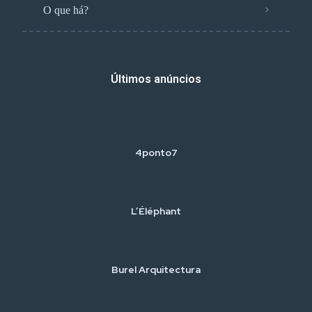
O que há?
Últimos anúncios
4ponto7
L’Éléphant
Burel Arquitectura