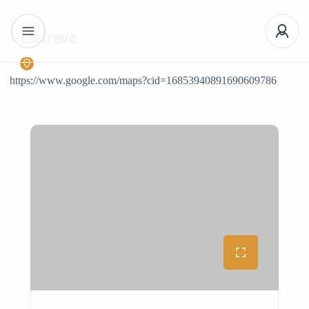
Listrave
https://www.google.com/maps?cid=16853940891690609786