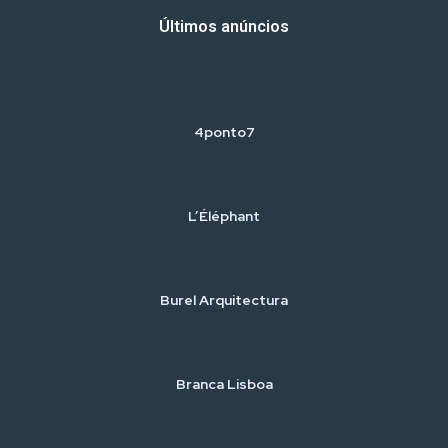
Últimos anúncios
4ponto7
L’Éléphant
Burel Arquitectura
Branca Lisboa