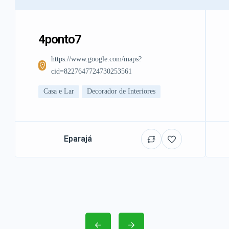
4ponto7
https://www.google.com/maps?
cid=8227647724730253561
Casa e Lar
Decorador de Interiores
Eparajá