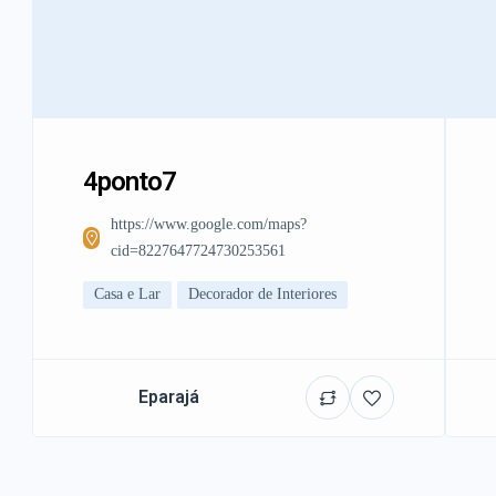
4ponto7
https://www.google.com/maps?
cid=8227647724730253561
Casa e Lar
Decorador de Interiores
Eparajá