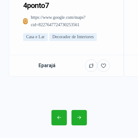
4ponto7
https://www.google.com/maps?
cid=8227647724730253561
Casa e Lar
Decorador de Interiores
Eparajá