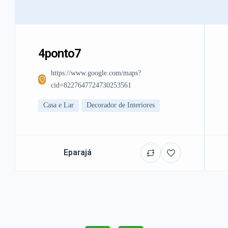
4ponto7
https://www.google.com/maps?
cid=8227647724730253561
Casa e Lar
Decorador de Interiores
Eparajá