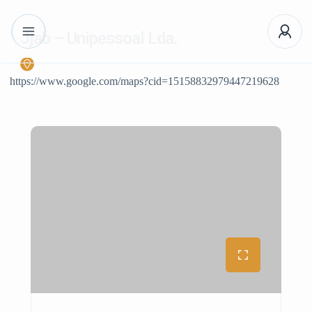
Jjab – Unipessoal Lda.
https://www.google.com/maps?cid=15158832979447219628