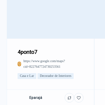
4ponto7
https://www.google.com/maps?
cid=8227647724730253561
Casa e Lar
Decorador de Interiores
Eparajá