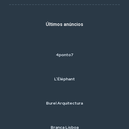
Últimos anúncios
4ponto7
L’Éléphant
Burel Arquitectura
Branca Lisboa