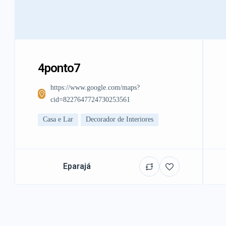
4ponto7
https://www.google.com/maps?
cid=8227647724730253561
Casa e Lar
Decorador de Interiores
Eparajá