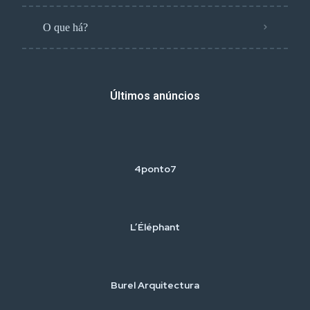
O que há?
Últimos anúncios
4ponto7
L’Éléphant
Burel Arquitectura