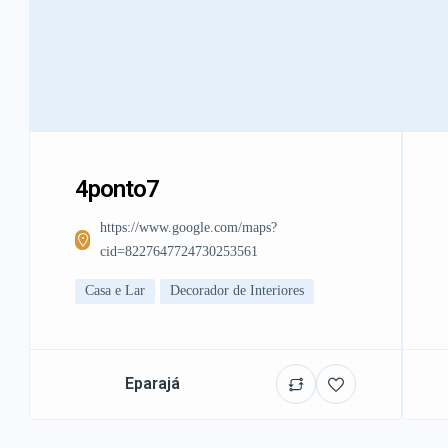
4ponto7
https://www.google.com/maps?
cid=8227647724730253561
Casa e Lar
Decorador de Interiores
Eparajá