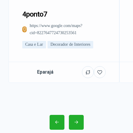
4ponto7
https://www.google.com/maps?
cid=8227647724730253561
Casa e Lar
Decorador de Interiores
Eparajá