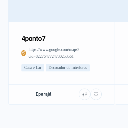
4ponto7
https://www.google.com/maps?
cid=8227647724730253561
Casa e Lar
Decorador de Interiores
Eparajá