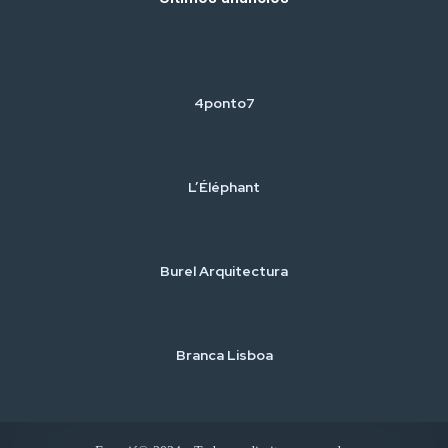
4ponto7
L’Éléphant
Burel Arquitectura
Branca Lisboa