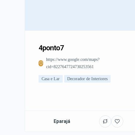
4ponto7
https://www.google.com/maps?
cid=8227647724730253561
Casa e Lar
Decorador de Interiores
Eparajá