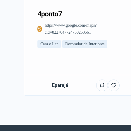
4ponto7
https://www.google.com/maps?
cid=8227647724730253561
Casa e Lar
Decorador de Interiores
Eparajá