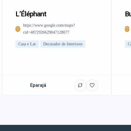
L’Éléphant
Bu
https://www.google.com/maps?
cid=4872926629047128077
Casa e Lar
Decorador de Interiores
C
Eparajá