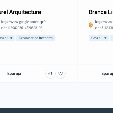
rel Arquitectura
Branca L
https://www.google.com/maps?
https://www
cid=11398293614520828196
cid=316313
asa e Lar
Decorador de Interiores
Casa e Lar
Eparajá
Epara