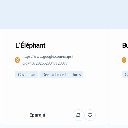
L’Éléphant
Bu
https://www.google.com/maps?
cid=4872926629047128077
Casa e Lar
Decorador de Interiores
C
Eparajá