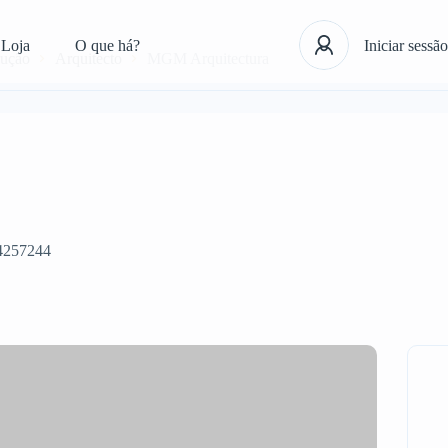
Loja
O que há?
Iniciar sessão
rução
Arquitecto
MGM Arquitectura
4257244