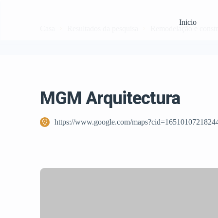
Inicio
Casa
Resultados da pesquisa
Remodelação e const
MGM Arquitectura
https://www.google.com/maps?cid=1651010721824