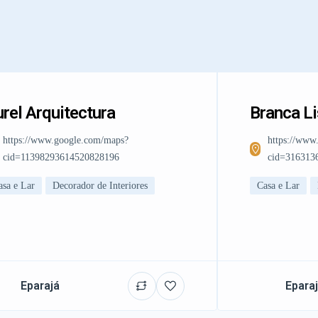
rel Arquitectura
Branca L
https://www.google.com/maps?
https://www
cid=11398293614520828196
cid=316313
asa e Lar
Decorador de Interiores
Casa e Lar
Eparajá
Epara