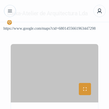
Baixa-Atelier de Arquitectura Lda
https://www.google.com/maps?cid=6801455661963447298