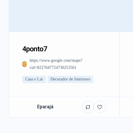
4ponto7
https://www.google.com/maps?
cid=8227647724730253561
Casa e Lar
Decorador de Interiores
Eparajá