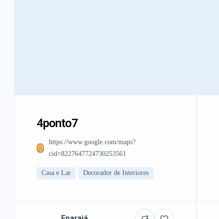
4ponto7
https://www.google.com/maps?
cid=8227647724730253561
Casa e Lar
Decorador de Interiores
Eparajá