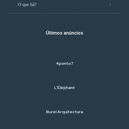
O que há?
Últimos anúncios
4ponto7
L’Éléphant
Burel Arquitectura