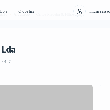
Loja
O que há?
Iniciar sessão
rução
Arquitecto
Carlos Madeira & Filhos Lda
 Lda
109147