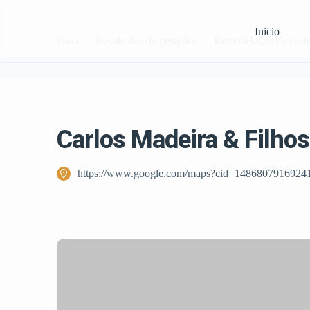
Inicio
Casa
Resultados da pesquisa
Remodelação e const
Carlos Madeira & Filhos
https://www.google.com/maps?cid=1486807916924