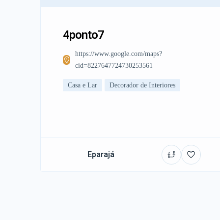
4ponto7
https://www.google.com/maps?
cid=8227647724730253561
Casa e Lar
Decorador de Interiores
Eparajá