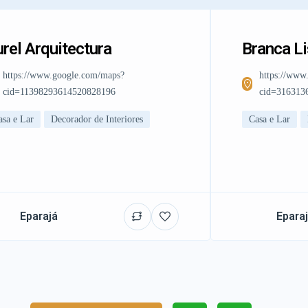
rel Arquitectura
Branca L
https://www.google.com/maps?
https://www
cid=11398293614520828196
cid=316313
asa e Lar
Decorador de Interiores
Casa e Lar
Eparajá
Epara