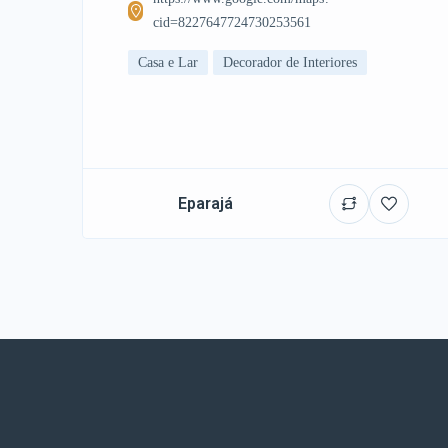
cid=8227647724730253561
Casa e Lar
Decorador de Interiores
Eparajá