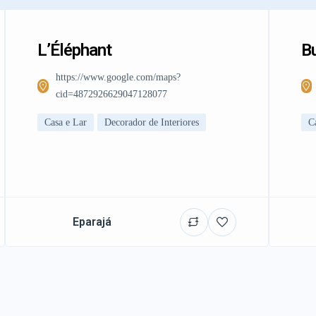
L’Éléphant
Bu
https://www.google.com/maps?
cid=4872926629047128077
Casa e Lar
Decorador de Interiores
C
Eparajá