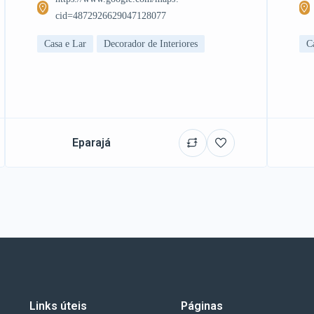
cid=4872926629047128077
Casa e Lar
Decorador de Interiores
C
Eparajá
Links úteis
Páginas