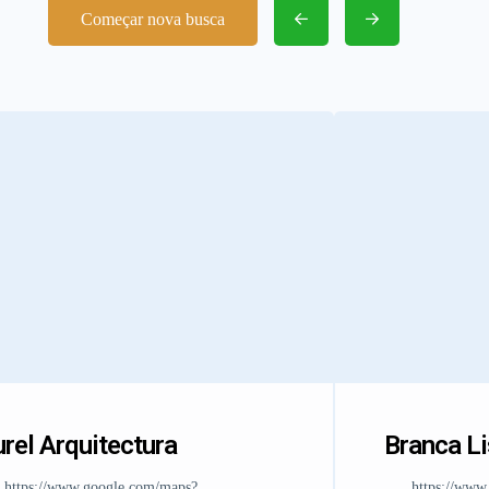
Começar nova busca
rel Arquitectura
Branca L
https://www.google.com/maps?
https://www