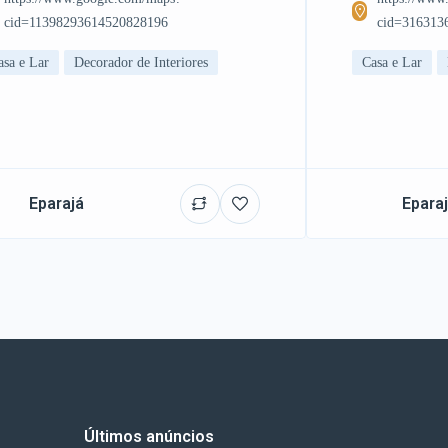
cid=11398293614520828196
cid=316313
asa e Lar
Decorador de Interiores
Casa e Lar
Eparajá
Epara
Últimos anúncios