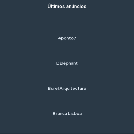
Últimos anúncios
4ponto7
L’Éléphant
Burel Arquitectura
Branca Lisboa