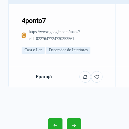
4ponto7
https://www.google.com/maps?
cid=8227647724730253561
Casa e Lar
Decorador de Interiores
Eparajá