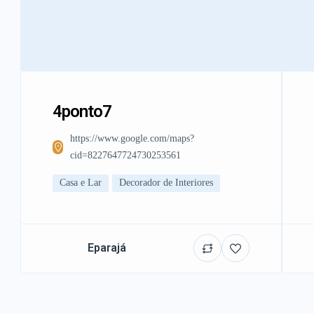
4ponto7
https://www.google.com/maps?
cid=8227647724730253561
Casa e Lar
Decorador de Interiores
Eparajá