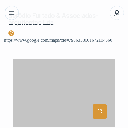
Serôdio Furtado & Associados-
arquitectos Lda
https://www.google.com/maps?cid=7986338661672104560